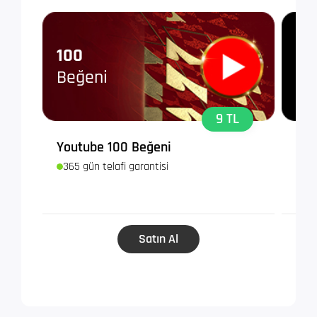
100
10
Beğeni
Ta
9 TL
Youtube 100 Beğeni
Tik
365 gün telafi garantisi
365
Satın Al