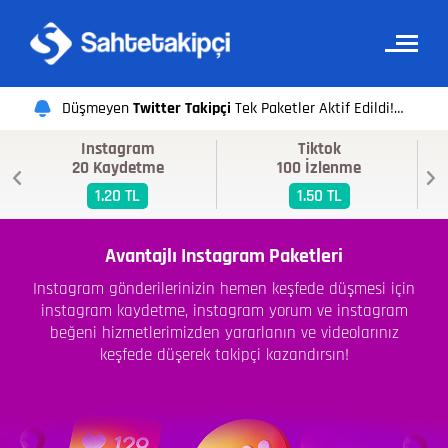
Düşmeyen
Twitter Takipçi
Tek Paketler Aktif Edildi!
Instagram
Tiktok
Sahte Takipçi ekibi olarak iyi alışverişler dileriz.
20 Kaydetme
100 İzlenme
1.20 TL
1.50 TL
Avantajlı Instagram Paketleri
Instagram gönderilerinizin hemen keşfede düşmesi için
instagram kaydetme, instagram yorum ve instagram
beğeni hizmetlerimizden yararlanın ve videolarınız
keşfede düşerek takipçi kazandırsın!