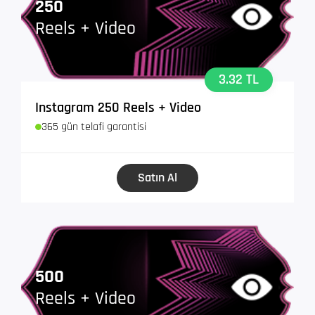
250
Reels + Video
3.32 TL
Instagram 250 Reels + Video
365 gün telafi garantisi
Satın Al
500
Reels + Video