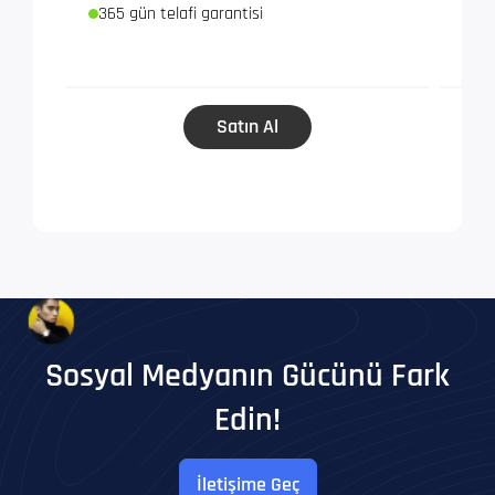
365 gün telafi garantisi
365
Satın Al
Sosyal Medyanın Gücünü Fark
Edin!
İletişime Geç