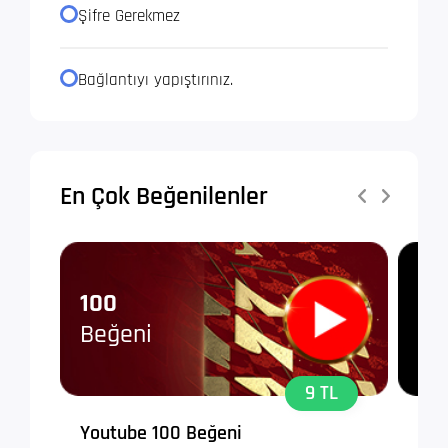
Şifre Gerekmez
Bağlantıyı yapıştırınız.
En Çok Beğenilenler
100
10
Beğeni
Ta
9 TL
Youtube 100 Beğeni
Tik