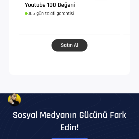
Youtube 100 Beğeni
Tik
365 gün telafi garantisi
365
Satın Al
Sosyal Medyanın Gücünü Fark
Edin!