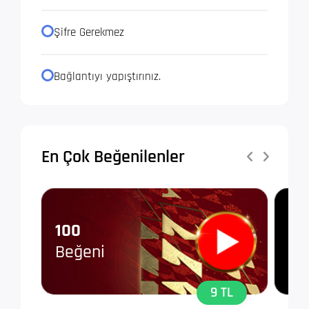
Şifre Gerekmez
Bağlantıyı yapıştırınız.
En Çok Beğenilenler
100
10
Beğeni
Ta
9 TL