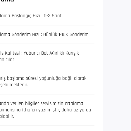
lama Başlangıç Hızı : 0-2 Saat
lama Gönderim Hızı : Günlük 1-10K Gönderim
is Kalitesi : Yabancı Bot Ağırlıklı Karışık
anıcılar
riş başlama süresi yoğunluğa bağlı olarak
şebilmektedir.
rıda verilen bilgiler servisimizin ortalama
ormansına ithafen yazılmıştır, daha az ya da
olabilir.