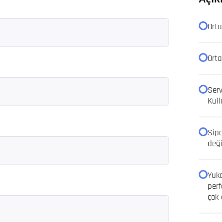
Orta
Orta
Serv
Kull
Sipa
deği
Yuka
perf
çok 