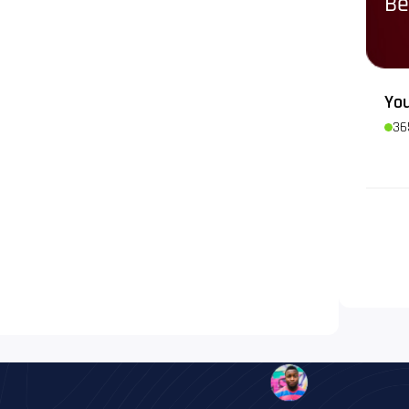
Be
You
36