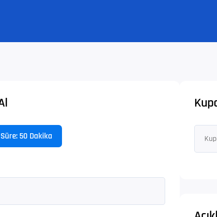
Al
Kup
Süre: 50 Dakika
Açı