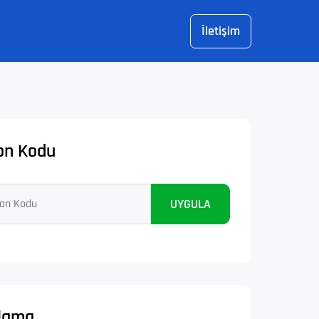
İletişim
on Kodu
UYGULA
klama