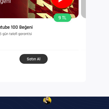
ğeni
Takipçi
9 TL
tube 100 Beğeni
Tiktok 100 
5 gün telafi garantisi
365 gün telaf
Satın Al