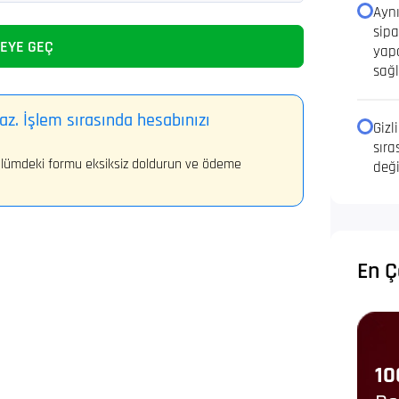
Aynı
sipa
EYE GEÇ
yapa
sağ
az. İşlem sırasında hesabınızı
Gizl
sıra
 bölümdeki formu eksiksiz doldurun ve ödeme
deği
En Ç
10