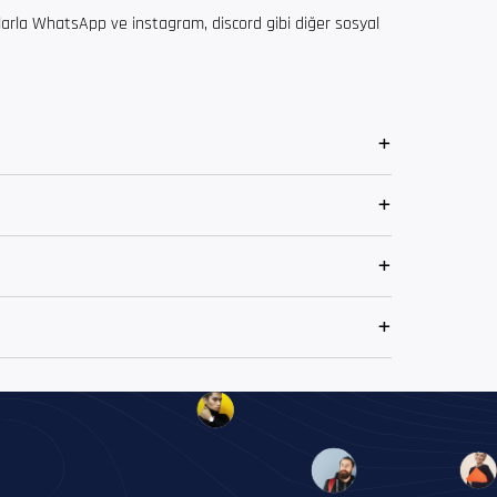
anlarla WhatsApp ve instagram, discord gibi diğer sosyal