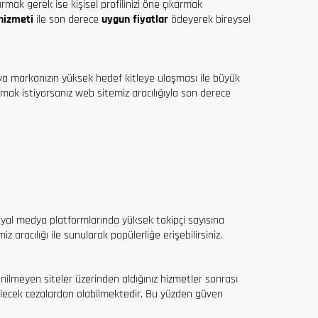
tırmak gerek ise kişisel profilinizi öne çıkarmak
 hizmeti
ile son derece
uygun fiyatlar
ödeyerek bireysel
eya markanızın yüksek hedef kitleye ulaşması ile büyük
rmak istiyorsanız web sitemiz aracılığıyla son derece
syal medya platformlarında yüksek takipçi sayısına
iz aracılığı ile sunularak popülerliğe erişebilirsiniz.
nilmeyen siteler üzerinden aldığınız hizmetler sonrası
bilecek cezalardan olabilmektedir. Bu yüzden güven