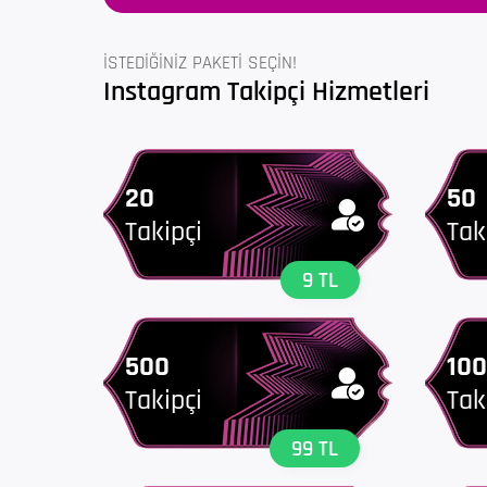
İSTEDİĞİNİZ PAKETİ SEÇİN!
Instagram Takipçi Hizmetleri
20
50
Takipçi
Tak
9 TL
500
10
Takipçi
Tak
99 TL