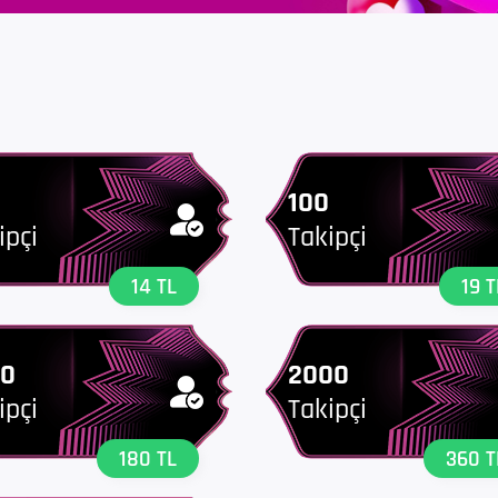
100
ipçi
Takipçi
14 TL
19 T
00
2000
ipçi
Takipçi
180 TL
360 T