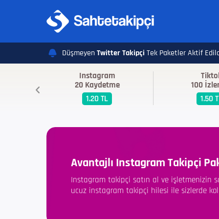
Düşmeyen
Twitter Takipçi
Tek Paketler Aktif Edildi
Instagram
Tikto
20 Kaydetme
100 İzl
1.20 TL
1.50 
Avantajlı Instagram Takipçi Pak
Instagram takipçi satın al ve işletmenizin
ucuz instagram takipçi hilesi ile sizlerde ko