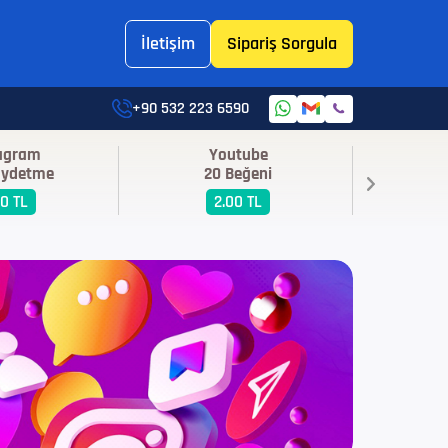
İletişim
Sipariş Sorgula
+90 532 223 6590
tagram
Youtube
I
aydetme
20 Beğeni
250
00 TL
2.00 TL