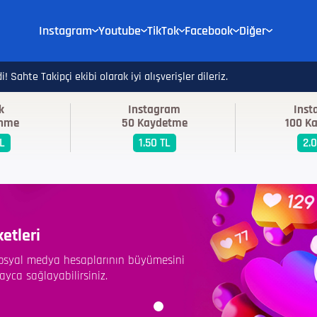
Instagram
Youtube
TikTok
Facebook
Diğer
! Sahte Takipçi ekibi olarak iyi alışverişler dileriz.
k
Instagram
Ins
enme
50 Kaydetme
100 K
TL
1.50 TL
2.
etleri
 sosyal medya hesaplarının büyümesini
layca sağlayabilirsiniz.