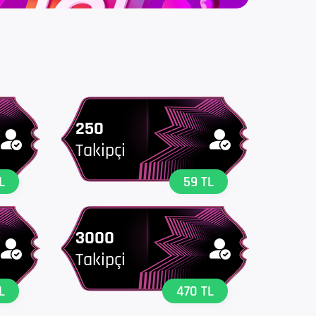
250
Takipçi
L
59 TL
3000
Takipçi
L
470 TL