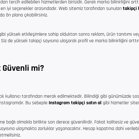
ndan tercih edilebilen hizmetlerden birisidir. Gerek marka bilinirliğini art
iz en iyi seçenekler arasındadır. Web sitemiz tarafından sunulan
takipçi
a ön plana çıkabilirsiniz.
 gibi yüksek etkileşimlere sahip olduktan sonra reklam, ürün tanıtımı v
z de yüksek takipçi sayısına ulaşarak profil ve marka bilinirliğini arttı
 Güvenli mi?
ok kullanıcı tarafından merak edilmektedir. Bilindiği gibi günümüzde so
Instagramdır. Bu sebeple
Instagram takipçi satın al
gibi hizmetler sitem
e bağlı olmakla birlikte son derece güvenilirdir. Fakat kalitesiz ve güve
çi sayısına ulaşmakta zorluklar yaşanacaktır. Hesap kapatma dahi verile
etmelisiniz.