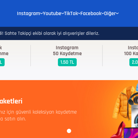
Instagram
Youtube
TikTok
Facebook
Diğer
! Sahte Takipçi ekibi olarak iyi alışverişler dileriz.
k
Instagram
Ins
enme
50 Kaydetme
100 K
TL
1.50 TL
2.
aketleri
nız için güvenli koleksiyon kaydetme
a satın alın.