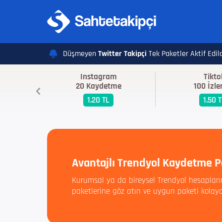
Düşmeyen
Twitter Takipçi
Tek Paketler Aktif Edildi
Instagram
Tikto
20 Kaydetme
100 İzl
1.20 TL
1.50 
Avantajlı Trendyol Kaydetme P
Kurumsal ya da bireysel Trendyol hesapları
paketlerine göz atın ve uygun paketi kolayc