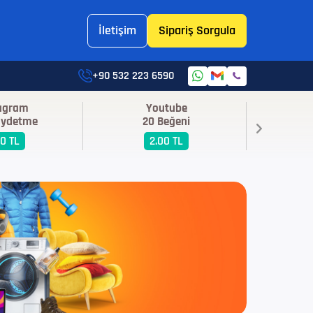
İletişim
Sipariş Sorgula
+90 532 223 6590
tagram
Youtube
I
aydetme
20 Beğeni
250
00 TL
2.00 TL