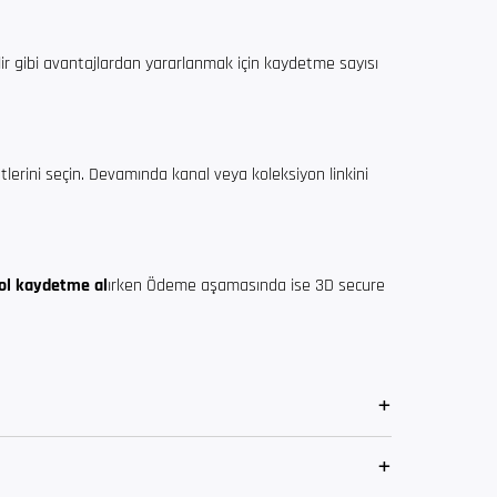
lir gibi avantajlardan yararlanmak için kaydetme sayısı
tlerini seçin. Devamında kanal veya koleksiyon linkini
ol kaydetme al
ırken Ödeme aşamasında ise 3D secure