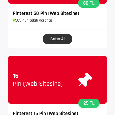
60 TL
Pinterest 50 Pin (Web Sitesine)
365 gün telafi garantisi
Satın Al
15
Pin (Web Sitesine)
25 TL
Pinterest 15 Pin (Web Sitesine)