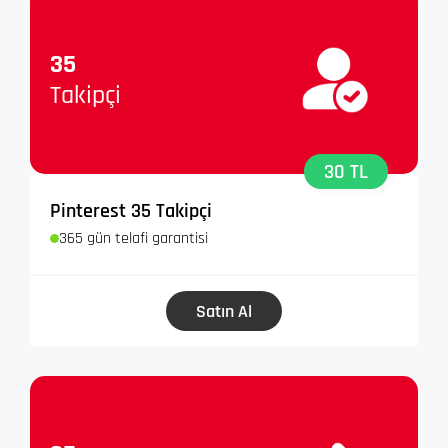
35
Takipçi
30 TL
Pinterest 35 Takipçi
365 gün telafi garantisi
Satın Al