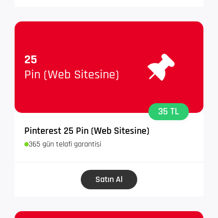
25
Pin (Web Sitesine)
35 TL
Pinterest 25 Pin (Web Sitesine)
365 gün telafi garantisi
Satın Al