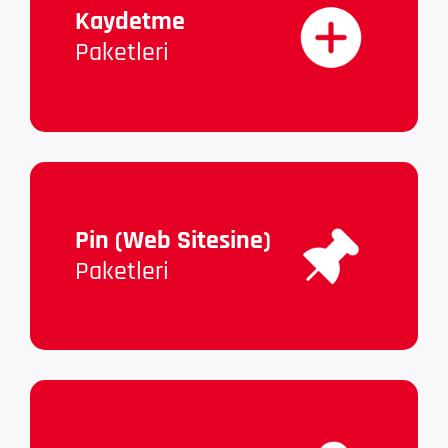
Kaydetme
Paketleri
Pin (Web Sitesine)
Paketleri