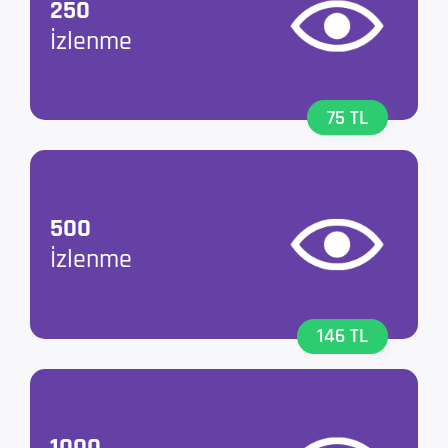
250
İzlenme
75 TL
500
İzlenme
146 TL
1000