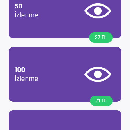
50
İzlenme
37 TL
100
İzlenme
71 TL